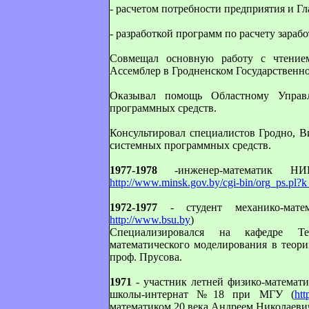
- расчетом потребности предприятия и Г
- разработкой программ по расчету зараб
Совмещал основную работу с чтение
Ассемблер в Гродненском Государственн
Оказывал помощь Областному Управ
программных средств.
Консультировал специалистов Гродно, В
системных программных средств.
1977-1978
-инженер-математик НИ
http://www.minsk.gov.by/cgi-bin/org_ps.pl
1972-1977
- студент механико-матем
http://www.bsu.by
)
Специализировался на кафедре Те
математического моделирования в теори
проф. Прусова.
1971
- участник летней физико-математ
школы-интернат №18 при МГУ (
htt
математиком 20 века Андреем Николаев