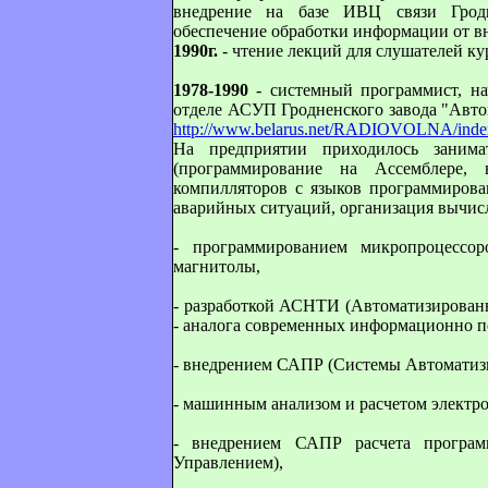
внедрение на базе ИВЦ связи Грод
обеспечение обработки информации от 
1990г.
- чтение лекций для слушателей ку
1978-1990
- системный программист, на
отделе АСУП Гродненского завода "Авто
http://www.belarus.net/RADIOVOLNA/inde
На предприятии приходилось занима
(программирование на Ассемблере,
компилляторов с языков программирова
аварийных ситуаций, организация вычисл
- программированием микропроцессор
магнитолы,
- разработкой АСНТИ (Автоматизирова
- аналога современных информационно п
- внедрением САПР (Системы Автоматизи
- машинным анализом и расчетом электр
- внедрением САПР расчета програ
Управлением),