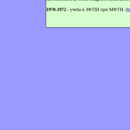
1970-1972
- учеба в ЗФТШ при МФТИ. (
h