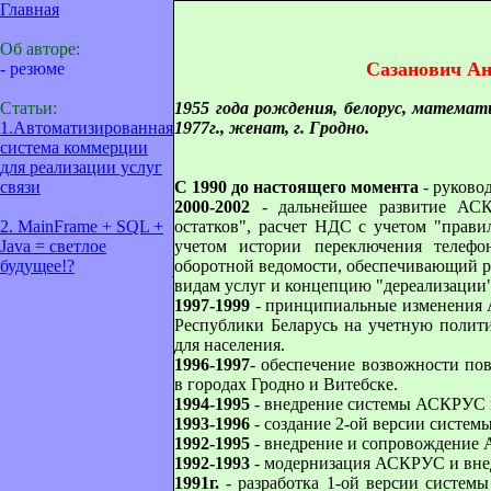
Главная
Об авторе:
Сазанович А
- резюме
Статьи:
1955 года рождения, белорус, матема
1.Автоматизированная
1977г., женат, г. Гродно.
система коммерции
для реализации услуг
связи
С 1990 до настоящего момента
- руково
2000-2002
- дальнейшее развитие АСК
2. MainFrame + SQL +
остатков", расчет НДС с учетом "прави
Java = светлое
учетом истории переключения телефо
будущее!?
оборотной ведомости, обеспечивающий ра
видам услуг и концепцию "дереализации"
1997-1999
- принципиальные изменения 
Республики Беларусь на учетную полити
для населения.
1996-1997
- обеспечение возвожности по
в городах Гродно и Витебске.
1994-1995
- внедрение системы АСКРУС в
1993-1996
- создание 2-ой версии систе
1992-1995
- внедрение и сопровождение
1992-1993
- модернизация АСКРУС и внед
1991г.
- разработка 1-ой версии системы